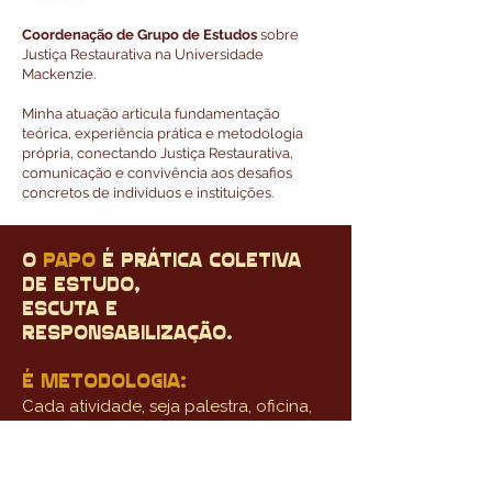
Coordenação de Grupo de Estudos
sobre
Justiça Restaurativa na Universidade
Mackenzie.
Minha atuação articula fundamentação
teórica, experiência prática e metodologia
própria, conectando Justiça Restaurativa,
comunicação e convivência aos desafios
concretos de indivíduos e instituições.
o
papo
é prática coletiva
de estudo,
escuta e
responsabilização.
É mETODOLOGIA:
Cada atividade, seja palestra, oficina,
roda de conversa ou clube do livro, é
estruturada com contexto, a partir da
escuta e reflexão, de forma que faça