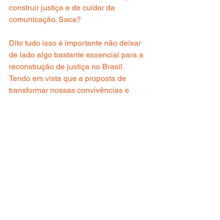
construir justiça e de cuidar da 
comunicação. Saca?
Dito tudo isso é importante não deixar 
de lado algo bastante essencial para a 
reconstrução de justiça no Brasil. 
Tendo em vista que a proposta de 
transformar nossas convivências e 
comunicações será em vão caso a 
gente não coloque na conta 
o 
enfrentamento da estrutura que tanto 
produz violência
 e que tanto sustenta 
as disputas sociais, como o 
capitalismo, o machismo, o racismo.
Me conta, saiu perdida do texto? Em 
breve mais papos e conteúdos por aqui!
#papodebs
#justiçarestaurativa